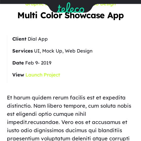
Skip
Graphic Design
/
UI
/
UX
/
Web Design
to
Multi Color Showcase App
content
Client
Dial App
Services
UI, Mock Up, Web Design
Date
Feb 9- 2019
View
Launch Project
Et harum quidem rerum facilis est et expedita
distinctio. Nam libero tempore, cum soluta nobis
est eligendi optio cumque nihil
impedit.recusandae. Vero eos et accusamus et
iusto odio dignissimos ducimus qui blanditiis
praesentium voluptatum deleniti atque corrupti