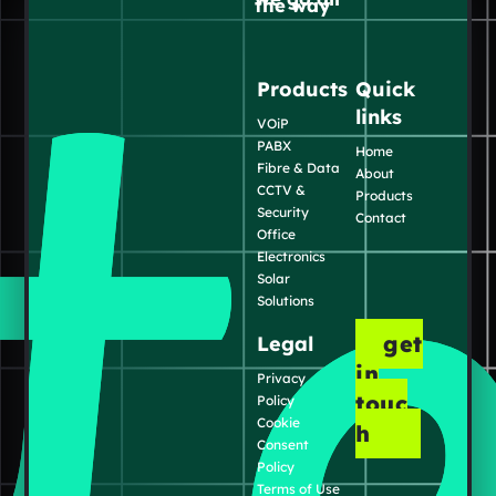
the way
Products
Quick
links
VOiP
PABX
Home
Fibre & Data
About
CCTV &
Products
Security
Contact
Office
Electronics
Solar
Solutions
get
Legal
in
Privacy
touc
Policy
Cookie
h
Consent
Policy
Terms of Use